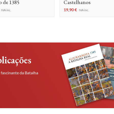
o de 1385
Castelhanos
19,90
€
IVA inc.
IVA inc.
licações
 fascinante da Batalha