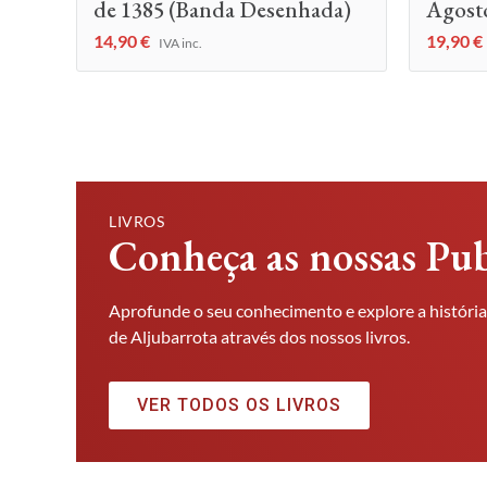
de 1385 (Banda Desenhada)
Agost
14,90
€
19,90
€
IVA inc.
LIVROS
Conheça as nossas Pub
Aprofunde o seu conhecimento e explore a história
de Aljubarrota através dos nossos livros.
VER TODOS OS LIVROS