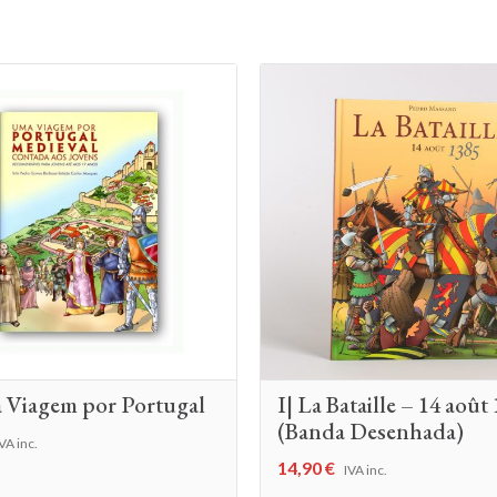
 Viagem por Portugal
I| La Bataille – 14 août
(Banda Desenhada)
VA inc.
14,90
€
IVA inc.