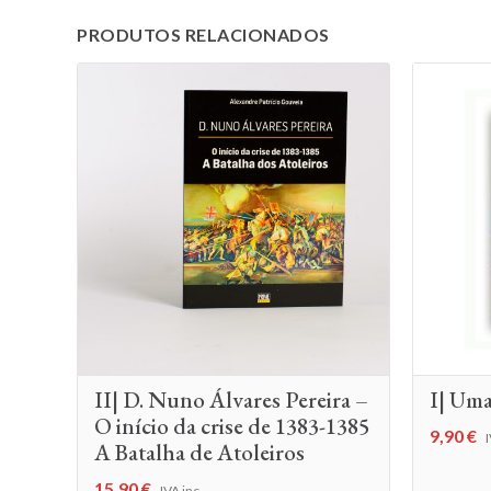
PRODUTOS RELACIONADOS
II| D. Nuno Álvares Pereira –
I| Uma
O início da crise de 1383-1385
9,90
€
I
A Batalha de Atoleiros
15,90
€
IVA inc.