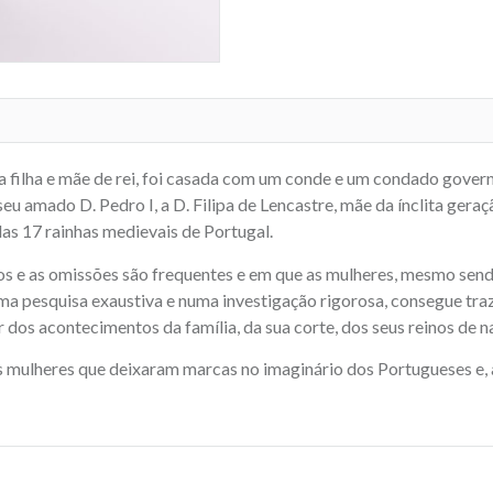
 filha e mãe de rei, foi casada com um conde e um condado governo
eu amado D. Pedro I, a D. Filipa de Lencastre, mãe da ínclita geração
das 17 rainhas medievais de Portugal.
s e as omissões são frequentes e em que as mulheres, mesmo sendo 
uma pesquisa exaustiva e numa investigação rigorosa, consegue tr
luir dos acontecimentos da família, da sua corte, dos seus reinos d
as mulheres que deixaram marcas no imaginário dos Portugueses e, 