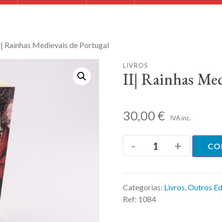
I| Rainhas Medievais de Portugal
LIVROS
II| Rainhas Med
30,00
€
IVA inc.
-
+
CO
Categorias:
Livros
,
Outros Ed
Ref:
1084