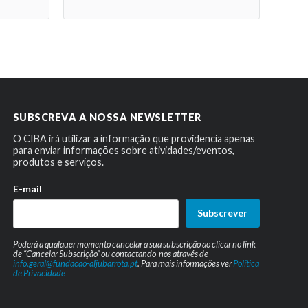
SUBSCREVA A NOSSA NEWSLETTER
O CIBA irá utilizar a informação que providencia apenas
para enviar informações sobre atividades/eventos,
produtos e serviços.
E-mail
Subscrever
Poderá a qualquer momento cancelar a sua subscrição ao clicar no link
de “Cancelar Subscrição” ou contactando-nos através de
info.geral@fundacao-aljubarrota.pt
. Para mais informações ver
Política
de Privacidade