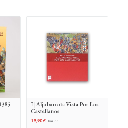
 1385
I| Aljubarrota Vista Por Los
Castellanos
19,90
€
IVA inc.