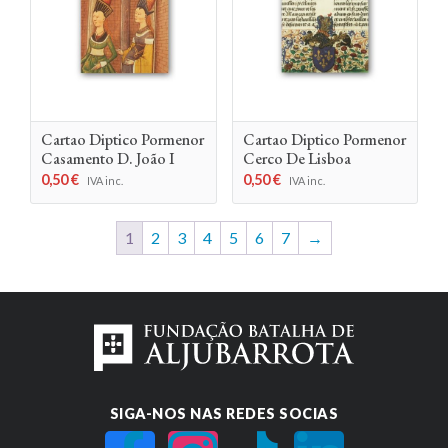
Cartao Diptico Pormenor
Cartao Diptico Pormenor
Casamento D. João I
Cerco De Lisboa
0,50
€
0,50
€
IVA inc.
IVA inc.
1
2
3
4
5
6
7
→
SIGA-NOS NAS REDES SOCIAS