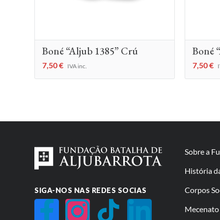
Boné “Aljub 1385” Crú
Boné “
7,50
€
7,50
€
IVA inc.
I
Sobre a F
História 
Corpos So
SIGA-NOS NAS REDES SOCIAS
Mecenato 