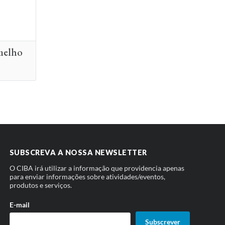
melho
SUBSCREVA A NOSSA NEWSLETTER
O CIBA irá utilizar a informação que providencia apenas
para enviar informações sobre atividades/eventos,
produtos e serviços.
E-mail
Subscrever