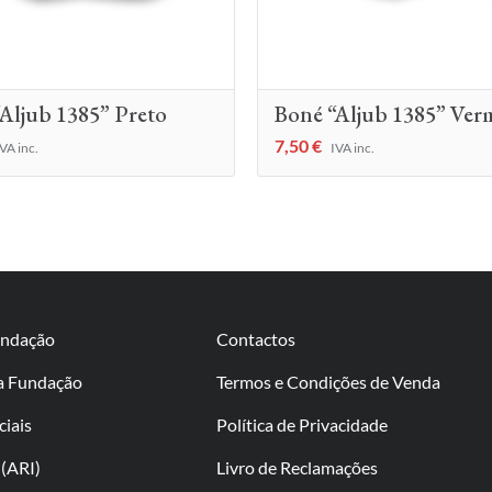
Aljub 1385” Preto
Boné “Aljub 1385” Ver
7,50
€
VA inc.
IVA inc.
undação
Contactos
da Fundação
Termos e Condições de Venda
ciais
Política de Privacidade
(ARI)
Livro de Reclamações