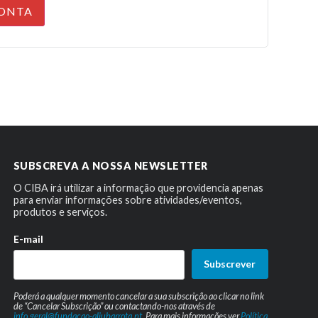
CONTA
SUBSCREVA A NOSSA NEWSLETTER
O CIBA irá utilizar a informação que providencia apenas
para enviar informações sobre atividades/eventos,
produtos e serviços.
E-mail
Subscrever
Poderá a qualquer momento cancelar a sua subscrição ao clicar no link
de “Cancelar Subscrição” ou contactando-nos através de
info.geral@fundacao-aljubarrota.pt
. Para mais informações ver
Política