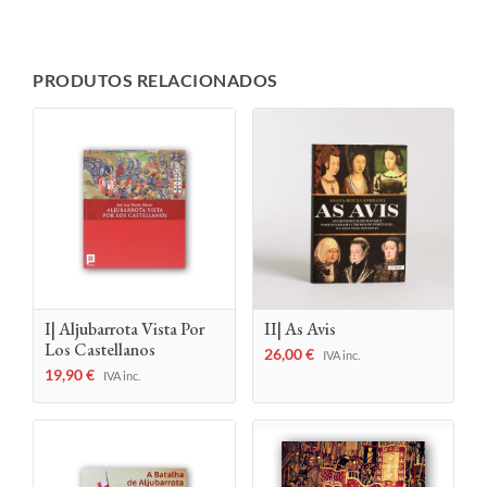
PRODUTOS RELACIONADOS
I| Aljubarrota Vista Por
II| As Avis
Los Castellanos
26,00
€
IVA inc.
19,90
€
IVA inc.