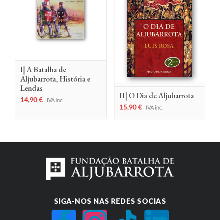
I| A Batalha de
Aljubarrota, História e
Lendas
II| O Dia de Aljubarrota
14,90
€
IVA inc.
15,90
€
IVA inc.
SIGA-NOS NAS REDES SOCIAS