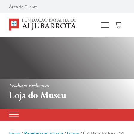
Área de Cliente
Produtos Exclusivos
Loja do Museu
Início
/
Papelaria e Livraria
/
Livros
/ I| A Batalha Real, 14