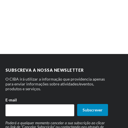
SUBSCREVA A NOSSA NEWSLETTER
O CIBA irá utilizar a informação que providencia apenas
para enviar informações sobre atividades/eventos,
produtos e serviços.
E-mail
Subscrever
Poderá a qualquer momento cancelar a sua subscrição ao clicar
no link de “Cancelar Subscrição” ou contactando-nos através de