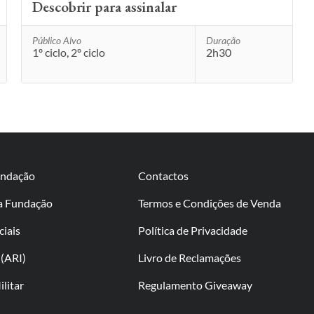
Descobrir para assinalar
Público Alvo
Duração
1º ciclo, 2º ciclo
2h30
undação
Contactos
da Fundação
Termos e Condições de Venda
ciais
Política de Privacidade
(ARI)
Livro de Reclamações
litar
Regulamento Giveaway