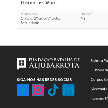
História e Ciência
Público Alvo
Duração
1º ciclo, 2º ciclo, 3º ciclo,
4h
Secundário
Sobre a F
História 
Corpos So
SIGA-NOS NAS REDES SOCIAS
Mecenato 
Turismo Mi