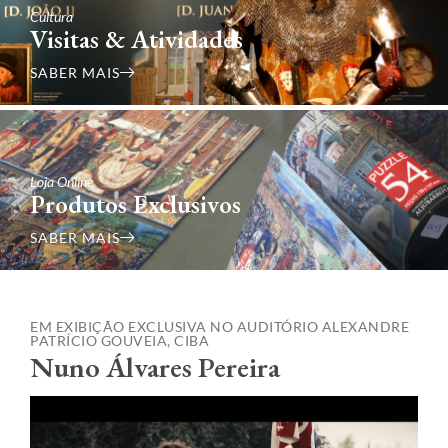
Cultura
Visitas & Atividades
SABER MAIS
Loja Online
Produtos Exclusivos
SABER MAIS
EM EXIBIÇÃO EXCLUSIVA NO AUDITÓRIO ALEXANDRE
PATRÍCIO GOUVEIA, CIBA
Nuno Álvares Pereira