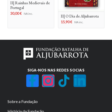
II| Rainhas Medievais de
Portugal
30,00
€
IVA inc.
II| O Dia de Aljubarrota
15,90
€
IVA inc.
SIGA-NOS NAS REDES SOCIAS
Sobre a Fundação
História da Fundação