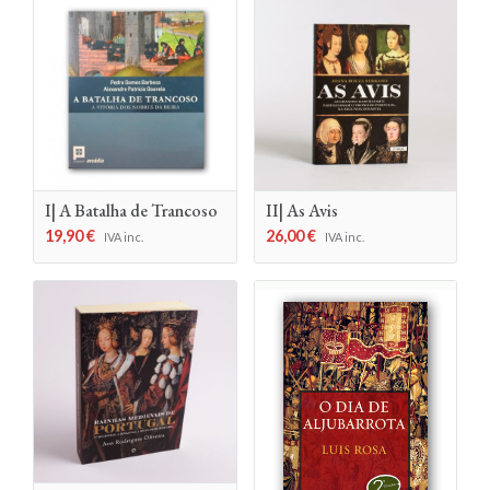
I| A Batalha de Trancoso
II| As Avis
19,90
€
26,00
€
IVA inc.
IVA inc.