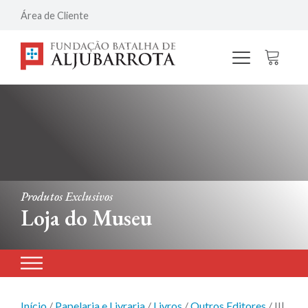
Área de Cliente
Produtos Exclusivos
Loja do Museu
Início
/
Papelaria e Livraria
/
Livros
/
Outros Editores
/ II|