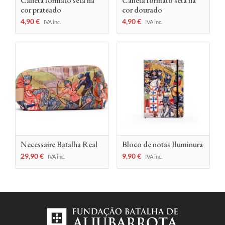
Caneta formato seta na
Caneta formato seta na
cor prateado
cor dourado
4,90
€
4,90
€
IVA inc.
IVA inc.
Necessaire Batalha Real
Bloco de notas Iluminura
29,90
€
9,90
€
IVA inc.
IVA inc.