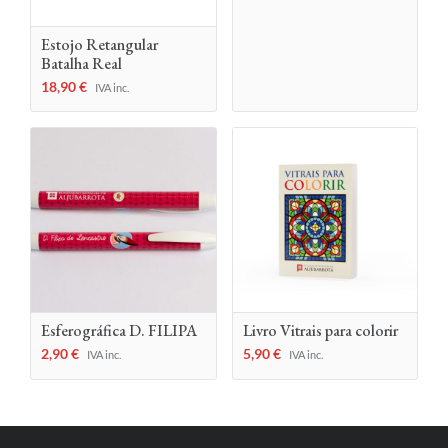
Estojo Retangular
Batalha Real
18,90
€
IVA inc.
Esferográfica D. FILIPA
Livro Vitrais para colorir
2,90
€
5,90
€
IVA inc.
IVA inc.