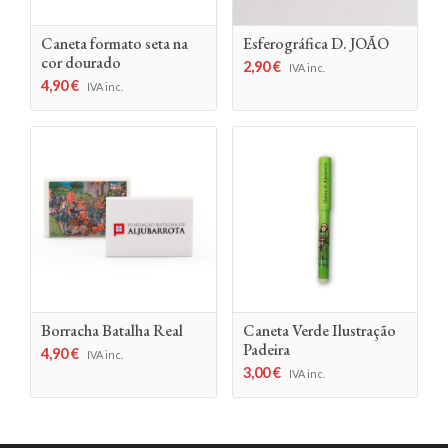
Caneta formato seta na
Esferográfica D. JOÃO
cor dourado
2,90
€
IVA inc.
4,90
€
IVA inc.
Borracha Batalha Real
Caneta Verde Ilustração
Padeira
4,90
€
IVA inc.
3,00
€
IVA inc.