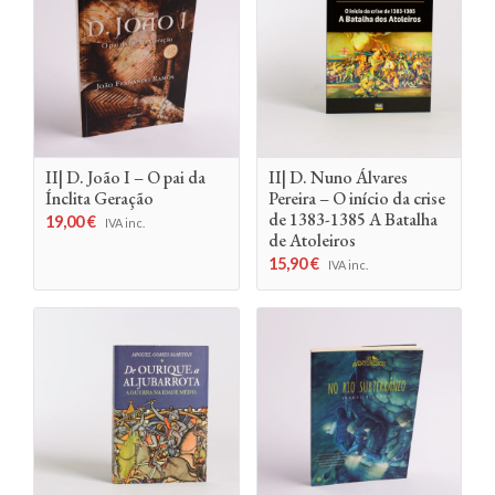
II| D. João I – O pai da
II| D. Nuno Álvares
Ínclita Geração
Pereira – O início da crise
de 1383-1385 A Batalha
19,00
€
IVA inc.
de Atoleiros
15,90
€
IVA inc.