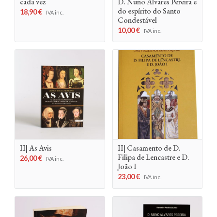
cada vez
D. Nuno Álvares Pereira e
do espírito do Santo
18,90
€
IVA inc.
Condestável
10,00
€
IVA inc.
II| As Avis
II| Casamento de D.
Filipa de Lencastre e D.
26,00
€
IVA inc.
João I
23,00
€
IVA inc.