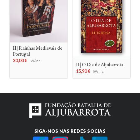
II| Rainhas Medievais de
Portugal
30,00
€
IVA inc.
II| O Dia de Aljubarrota
15,90
€
IVA inc.
SIGA-NOS NAS REDES SOCIAS