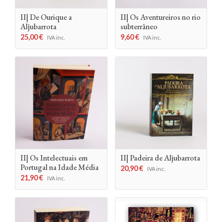
II| De Ourique a
II| Os Aventureiros no rio
Aljubarrota
subterrâneo
25,00
€
9,60
€
IVA inc.
IVA inc.
II| Os Intelectuais em
II| Padeira de Aljubarrota
Portugal na Idade Média
20,90
€
IVA inc.
21,90
€
IVA inc.