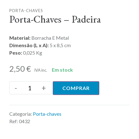
PORTA-CHAVES
Porta-Chaves – Padeira
Material:
Borracha E Metal
Dimensão (L x A):
5 x 8,5 cm
Peso:
0,025 Kg
2,50
€
Em stock
IVA inc.
-
+
COMPRAR
Categoria:
Porta-chaves
Ref:
0432