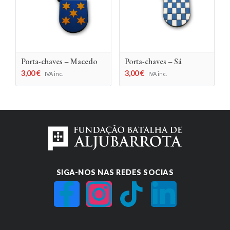
Porta-chaves – Macedo
Porta-chaves – Sá
3,00
€
3,00
€
IVA inc.
IVA inc.
SIGA-NOS NAS REDES SOCIAS