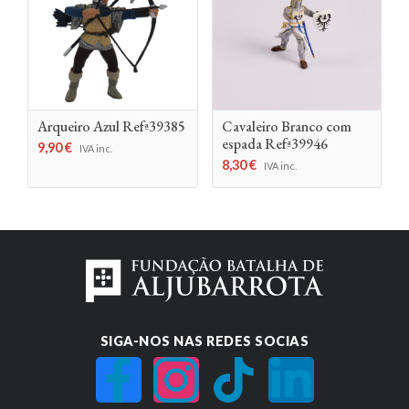
Arqueiro Azul Refª39385
Cavaleiro Branco com
espada Refª39946
9,90
€
IVA inc.
8,30
€
IVA inc.
SIGA-NOS NAS REDES SOCIAS