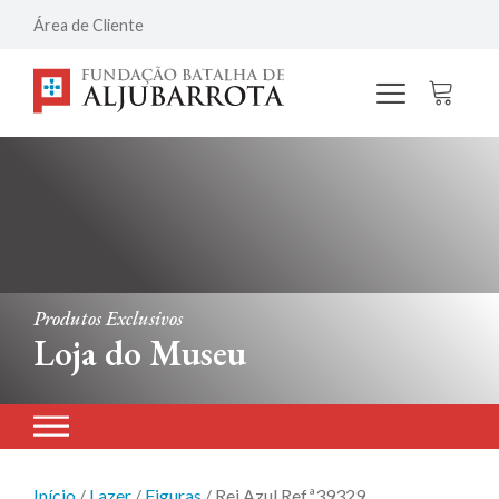
Área de Cliente
Produtos Exclusivos
Loja do Museu
Início
/
Lazer
/
Figuras
/ Rei Azul Refª39329