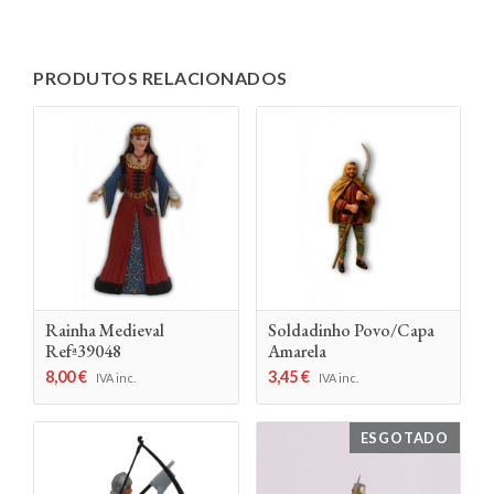
PRODUTOS RELACIONADOS
Rainha Medieval
Soldadinho Povo/Capa
Refª39048
Amarela
8,00
€
3,45
€
IVA inc.
IVA inc.
ESGOTADO