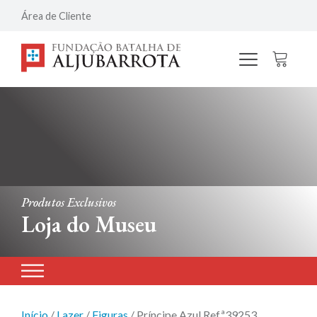
Área de Cliente
Produtos Exclusivos
Loja do Museu
Início
/
Lazer
/
Figuras
/ Príncipe Azul Refª39253