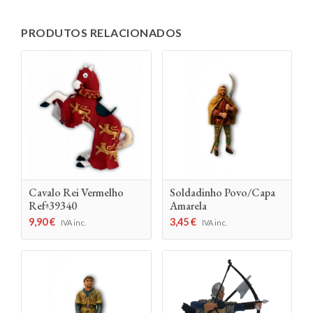
PRODUTOS RELACIONADOS
Cavalo Rei Vermelho
Soldadinho Povo/Capa
Refª39340
Amarela
9,90
€
3,45
€
IVA inc.
IVA inc.