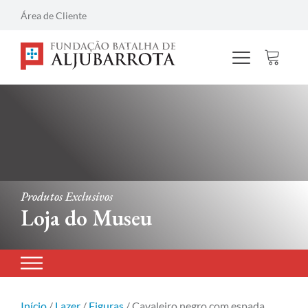
Área de Cliente
Produtos Exclusivos
Loja do Museu
Início
/
Lazer
/
Figuras
/ Cavaleiro negro com espada