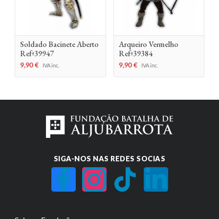
Soldado Bacinete Aberto
Arqueiro Vermelho
Refª39947
Refª39384
9,90
€
9,90
€
IVA inc.
IVA inc.
SIGA-NOS NAS REDES SOCIAS