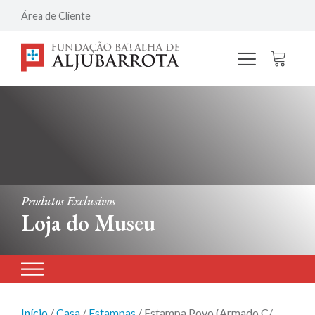
Área de Cliente
Produtos Exclusivos
Loja do Museu
Início
/
Casa
/
Estampas
/ Estampa Povo (Armado C/