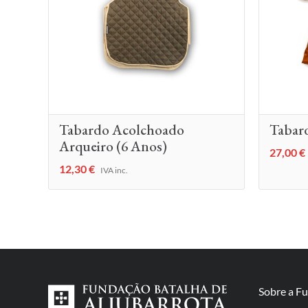
Tabardo Acolchoado
Tabar
Arqueiro (6 Anos)
27,00
€
12,30
€
IVA inc.
Sobre a F