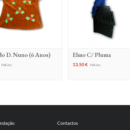
do D. Nuno (6 Anos)
Elmo C/ Pluma
13,50
€
IVA inc.
IVA inc.
undação
Contactos