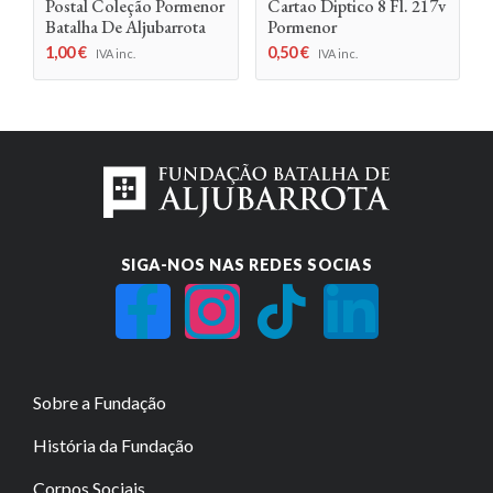
Postal Coleção Pormenor
Cartao Diptico 8 Fl. 217v
Batalha De Aljubarrota
Pormenor
1,00
€
0,50
€
IVA inc.
IVA inc.
SIGA-NOS NAS REDES SOCIAS
Sobre a Fundação
História da Fundação
Corpos Sociais