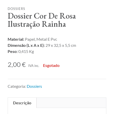
DOSSIERS
Dossier Cor De Rosa
Ilustração Rainha
Material:
Papel, Metal E Pvc
Dimensão (L x A x E):
29 x 32,5 x 5,5 cm
Peso:
0,415 Kg
2,00
€
Esgotado
IVA inc.
Categoria:
Dossiers
Descrição