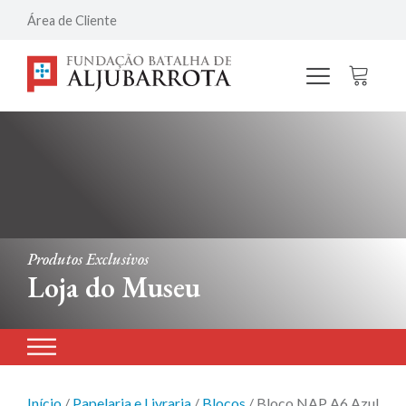
Área de Cliente
Produtos Exclusivos
Loja do Museu
Início
/
Papelaria e Livraria
/
Blocos
/ Bloco NAP A6 Azul