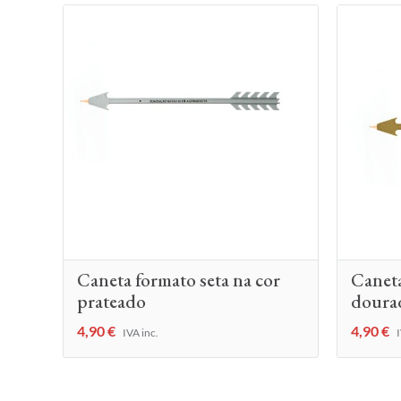
Caneta formato seta na cor
Caneta
prateado
doura
4,90
€
4,90
€
IVA inc.
I