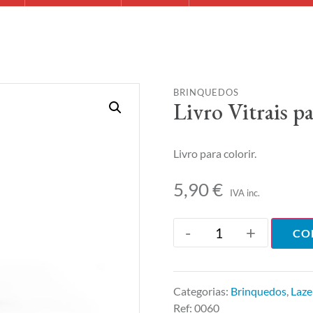
BRINQUEDOS
Livro Vitrais pa
Livro para colorir.
5,90
€
IVA inc.
-
+
CO
Categorias:
Brinquedos
,
Laze
Ref:
0060