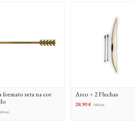
 formato seta na cor
Arco + 2 Flechas
do
28,90
€
IVA inc.
VA inc.