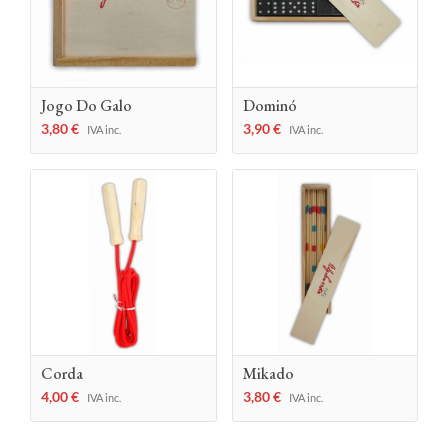
Jogo Do Galo
Dominó
3,80
€
3,90
€
IVA inc.
IVA inc.
Corda
Mikado
4,00
€
3,80
€
IVA inc.
IVA inc.