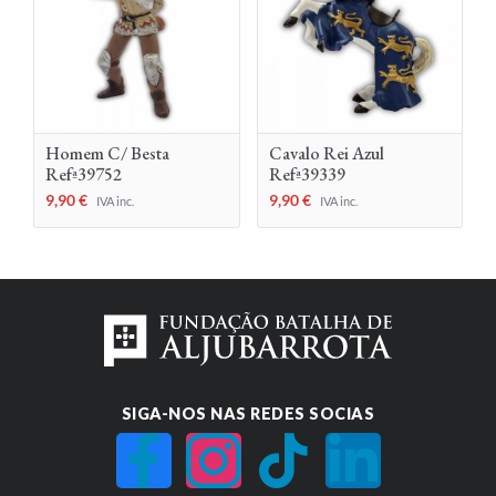
Homem C/ Besta
Cavalo Rei Azul
Refª39752
Refª39339
9,90
€
9,90
€
IVA inc.
IVA inc.
SIGA-NOS NAS REDES SOCIAS