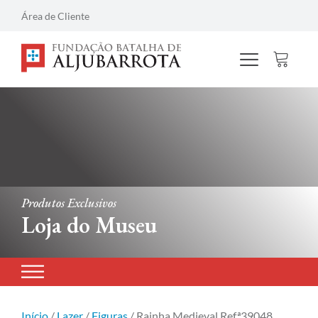
Área de Cliente
Produtos Exclusivos
Loja do Museu
Início
/
Lazer
/
Figuras
/ Rainha Medieval Refª39048