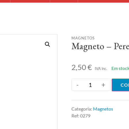
MAGNETOS
Magneto – Pere
2,50
€
Em stoc
IVA inc.
-
+
CO
Categoria:
Magnetos
Ref:
0279