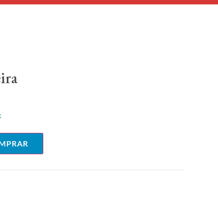
ira
k
MPRAR