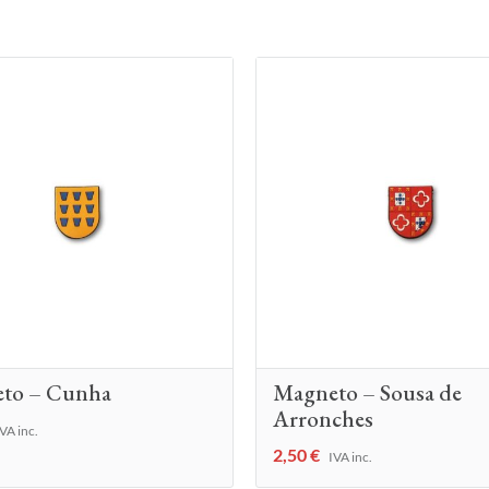
to – Cunha
Magneto – Sousa de
Arronches
VA inc.
2,50
€
IVA inc.