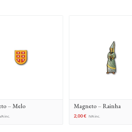
to – Melo
Magneto – Rainha
2,00
€
VA inc.
IVA inc.