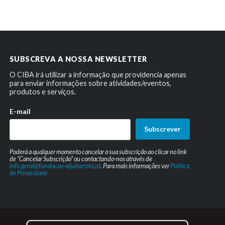
SUBSCREVA A NOSSA NEWSLETTER
O CIBA irá utilizar a informação que providencia apenas
para enviar informações sobre atividades/eventos,
produtos e serviços.
E-mail
Subscrever
Poderá a qualquer momento cancelar a sua subscrição ao clicar no link
de “Cancelar Subscrição” ou contactando-nos através de
info.geral@fundacao-aljubarrota.pt
. Para mais informações ver
Política
de Privacidade