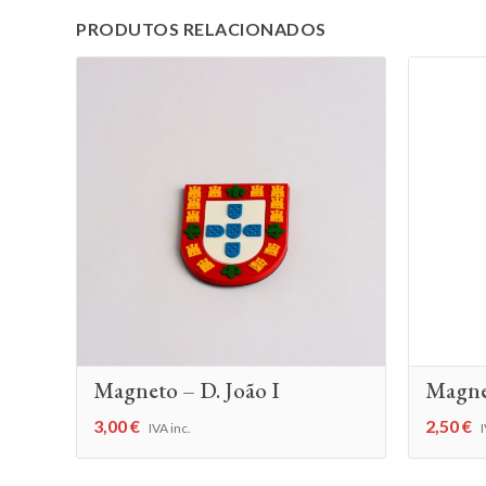
PRODUTOS RELACIONADOS
Magneto – D. João I
Magne
3,00
€
2,50
€
IVA inc.
I