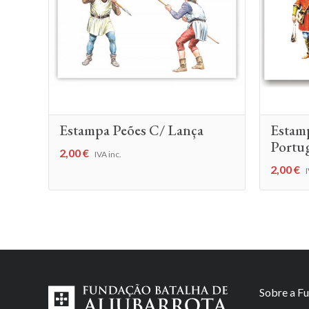
Estampa Peões C/ Lança
Estam
Portu
2,00
€
IVA inc.
2,00
€
I
Sobre a F