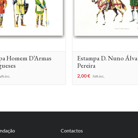
pa Homem D’Armas
Estampa D. Nuno Álva
gueses
Pereira
2,00
€
VA inc.
IVA inc.
undação
Contactos