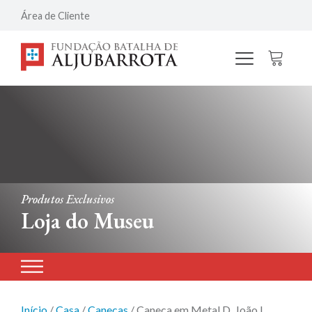
Área de Cliente
Produtos Exclusivos
Loja do Museu
Início
/
Casa
/
Canecas
/ Caneca em Metal D. João I