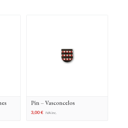
hes
Pin – Vasconcelos
3,00
€
IVA inc.