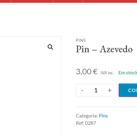
PINS
Pin – Azevedo
3,00
€
Em stoc
IVA inc.
-
+
CO
Categoria:
Pins
Ref:
0287