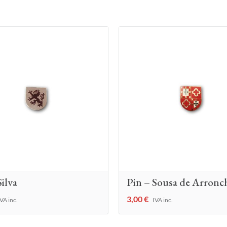
Silva
Pin – Sousa de Arronc
3,00
€
VA inc.
IVA inc.