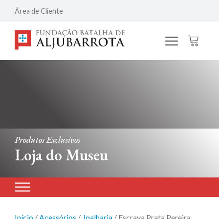
Área de Cliente
Produtos Exclusivos
Loja do Museu
Início
/
Acessórios
/
Joalharia
/ Escrava Prata Pereira