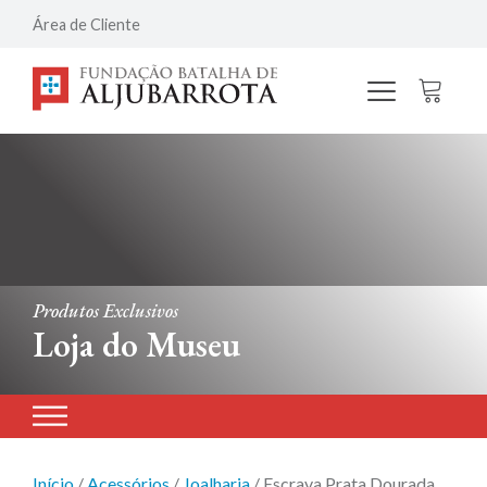
Área de Cliente
Produtos Exclusivos
Loja do Museu
Início
/
Acessórios
/
Joalharia
/ Escrava Prata Dourada