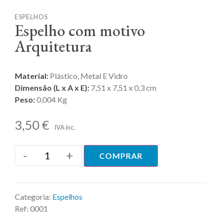
ESPELHOS
Espelho com motivo
Arquitetura
Material:
Plástico, Metal E Vidro
Dimensão (L x A x E):
7,51 x 7,51 x 0,3 cm
Peso:
0,004 Kg
3,50
€
IVA inc.
-
+
COMPRAR
Categoria:
Espelhos
Ref:
0001