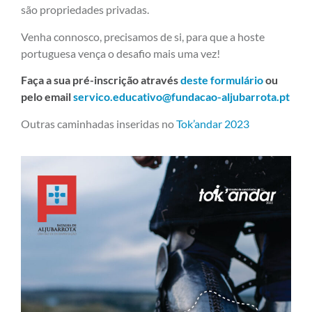
são propriedades privadas.
Venha connosco, precisamos de si, para que a hoste
portuguesa vença o desafio mais uma vez!
Faça a sua pré-inscrição através
deste formulário
ou
pelo email
servico.educativo@fundacao-aljubarrota.pt
Outras caminhadas inseridas no
Tok’andar 2023