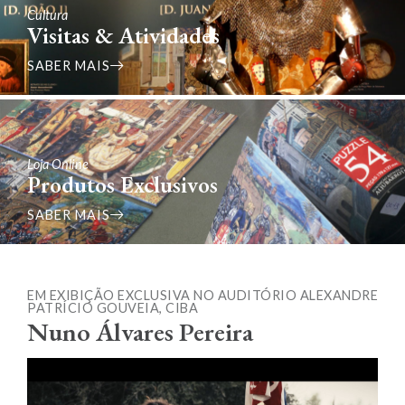
Cultura
Visitas & Atividades
SABER MAIS
Loja Online
Produtos Exclusivos
SABER MAIS
EM EXIBIÇÃO EXCLUSIVA NO AUDITÓRIO ALEXANDRE
PATRÍCIO GOUVEIA, CIBA
Nuno Álvares Pereira