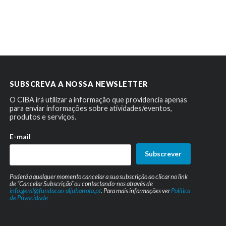
SUBSCREVA A NOSSA NEWSLETTER
O CIBA irá utilizar a informação que providencia apenas
para enviar informações sobre atividades/eventos,
produtos e serviços.
E-mail
Subscrever
Poderá a qualquer momento cancelar a sua subscrição ao clicar no link
de “Cancelar Subscrição” ou contactando-nos através de
info.geral@fundacao-aljubarrota.pt
. Para mais informações ver
Política
de Privacidade