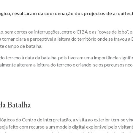
ógico, resultaram da coordenação dos projectos de arquitec
no, sem cortes ou interrupções, entre o CIBA e as “covas de lobo”,
 tornar clara e perceptível a leitura do território onde se travou 
ste campo de batalha.
 terreno à data da batalha, pois tiveram uma importância signific
mente alteram a leitura do terreno e criando-se os percursos nece
da Batalha
ógicos do Centro de Interpretação, a visita ao exterior tem-se vi
seja feito com recurso a um modelo digital explorável pelo visit