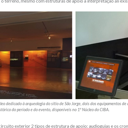
ir” o terreno, mesmo com estruturas de apoio à interpretação ali exis
cleo dedicado à arqueologia do sítio de São Jorge, dois dos equipamentos d
stórico do período e do evento, disponíveis no 1º Núcleo do CIBA.
circuito exterior 2 tipos de estrutura de apoio: audioguias e os cr