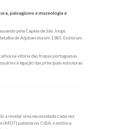
tura, paisagismo e museologia e
 passando pela Capela de São Jorge.
a Batalha de Aljubarrota em 1385. Existe um
ativa na vitória das tropas portuguesas.
ssários à ligação das principais estruturas
ndo a revelar uma necessidade cada vez
ante (MDT) patente no CIBA, e embora