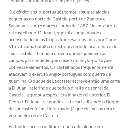
soldados de infantaria eram portugueses.
O exército anglo-português tomou algumas aldeias
pequenas no norte de Castela, perto de Zamora e
Salamanca, entre março e junho de 1387. No entanto, o
rei castelhano, D. Juan I, que foi acompanhado e
aconselhado pelas tropas francesas enviadas por Carlos
VI, evita uma batalha directa, preferindo ficar dentro dos
seus castelos. Também ordena que se queimem os
campos para impedir que o exército anglo-português
obtivesse alimentos. Os castelhanos frequentemente
atacavam o exército anglo-português com guerra de
guerrilha. O duque de Lancaster escreve então uma carta
a D. Juan I referindo que teria o direito de ser rei de
Castela, já que sua esposa era filha do rei anterior, D,
Pedro I. D. Juan I responde a esta carta dizendo o Duque
de Lancaster foi mal informado, já que ele mesmo era o
verdadeiro rei de Castela.
Faltando sucesso militar, e tendo dificuldade em