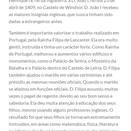
Henrique IV, rei da Inglaterra, a D. João I, no dia 23 de
abril de 1409, no Castelo de Windsor. D. João I recebeu
as maiores insígnias inglesas, que nunca tinham sido
dadas a estrangeiros antes.
Também é importante valorizar o trabalho realizado em
Portugal, pela Rainha Filipa de Lancaster. Ela era muito
gentil, instruída e tinha um carácter forte. Como Rainha
de Portugal, melhorou e aumentou vários edifícios e
monumentos, como o Palácio de Sintra, o Mosteiro da
Batalha e o Palácio dentro do Castelo de Leiria. D. Filipa
também ajudou o marido em várias cerimónias e até
presidiu as mesmas reuniões oficiais. Quando o marido
se afastou em funções oficiais, D. Filipa assumiu muitas
vezes o papel de regente, devido ao seu bom senso e
sabedoria. Ela deu muita atenção à educação dos seus
filhos, mesmo usando alguns professores ingleses. O
resultado foi que seus filhos se tornaram extremamente
instruídos, em áreas como matemática, física, literatura
ou idiomas, tendo-se tornado pessoas muito criativas e